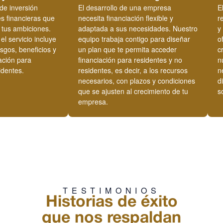
de inversión
El desarrollo de una empresa
E
s financieras que
necesita financiación flexible y
r
e tus ambiciones.
adaptada a sus necesidades. Nuestro
y
el servicio incluye
equipo trabaja contigo para diseñar
o
esgos, beneficios y
un plan que te permita acceder
c
ación para
financiación para residentes y no
n
identes.
residentes, es decir, a los recursos
n
necesarios, con plazos y condiciones
d
que se ajusten al crecimiento de tu
s
empresa.
TESTIMONIOS
Historias de éxito
que nos respaldan