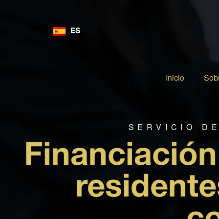
ES
EN
Inicio
Sob
SERVICIO D
Financiación
residente